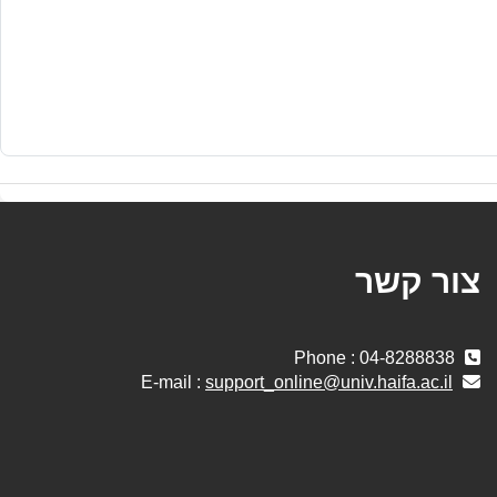
צור קשר
Phone : 04-8288838
support_online@univ.haifa.ac.il
E-mail :